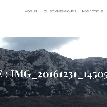
ACCUEIL
ACCUEIL
QUI SOMMES-NOUS ?
NOS ACTIONS
QUI SOMMES-
NOUS ?
NOS ACTIONS
ACTUALITÉS
RANDOS
 : IMG_20161231_1450
ADHÉSION