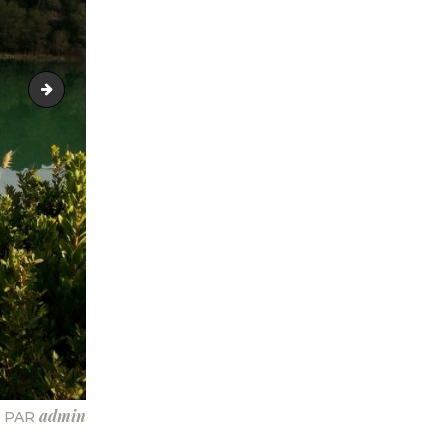
img_20161231_145058
admin
PAR