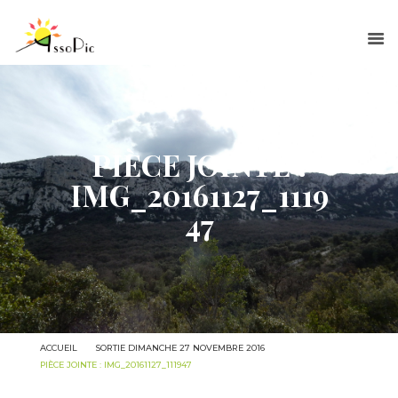
ACCUEIL
QUI SOMMES-NOUS ?
PIÈCE JOINTE :
NOS ACTIONS
IMG_20161127_1119
ACTUALITÉS
47
RANDOS
ADHÉSION
ACCUEIL
SORTIE DIMANCHE 27 NOVEMBRE 2016
PIÈCE JOINTE : IMG_20161127_111947