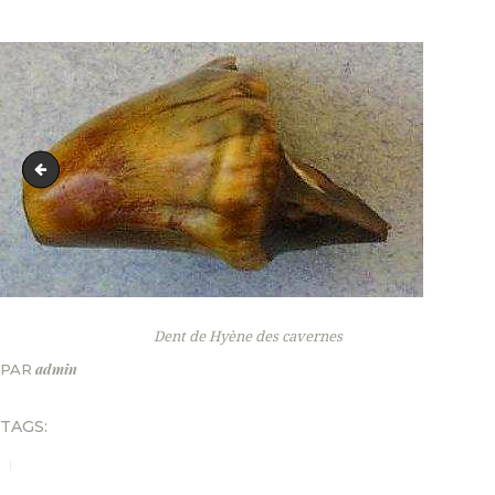
vase
Dent de Hyène des cavernes
admin
PAR
TAGS: