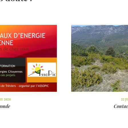
RY 2020
22 J
ronde
Contac